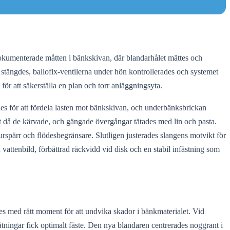
 dokumenterade måtten i bänkskivan, där blandarhålet mättes och
tängdes, ballofix-ventilerna under hön kontrollerades och systemet
ör att säkerställa en plan och torr anläggningsyta.
 för att fördela lasten mot bänkskivan, och underbänksbrickan
 ut då de kärvade, och gängade övergångar tätades med lin och pasta.
spärr och flödesbegränsare. Slutligen justerades slangens motvikt för
ttenbild, förbättrad räckvidd vid disk och en stabil infästning som
des med rätt moment för att undvika skador i bänkmaterialet. Vid
ätningar fick optimalt fäste. Den nya blandaren centrerades noggrant i