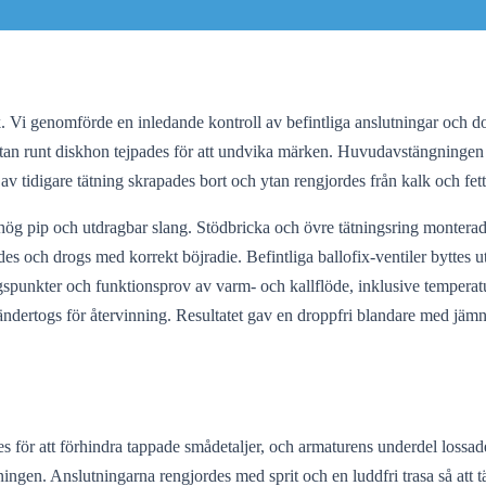
ök. Vi genomförde en inledande kontroll av befintliga anslutningar och
an runt diskhon tejpades för att undvika märken. Huvudavstängningen s
 tidigare tätning skrapades bort och ytan rengjordes från kalk och fett f
ip och utdragbar slang. Stödbricka och övre tätningsring monterades
des och drogs med korrekt böjradie. Befintliga ballofix-ventiler byttes
spunkter och funktionsprov av varm- och kallflöde, inklusive temperatur
ertogs för återvinning. Resultatet gav en droppfri blandare med jämn va
es för att förhindra tappade smådetaljer, och armaturens underdel lossa
ningen. Anslutningarna rengjordes med sprit och en luddfri trasa så att t