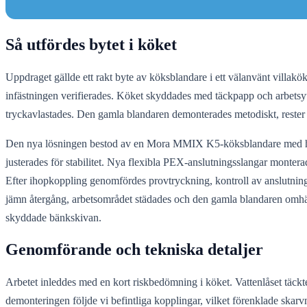
Så utfördes bytet i köket
Uppdraget gällde ett rakt byte av köksblandare i ett välanvänt villak
infästningen verifierades. Köket skyddades med täckpapp och arbetsyt
tryckavlastades. Den gamla blandaren demonterades metodiskt, rester av
Den nya lösningen bestod av en Mora MMIX K5-köksblandare med hög p
justerades för stabilitet. Nya flexibla PEX-anslutningsslangar montera
Efter ihopkoppling genomfördes provtryckning, kontroll av anslutning
jämn återgång, arbetsområdet städades och den gamla blandaren omhänd
skyddade bänkskivan.
Genomförande och tekniska detaljer
Arbetet inleddes med en kort riskbedömning i köket. Vattenlåset täckt
demonteringen följde vi befintliga kopplingar, vilket förenklade skarv