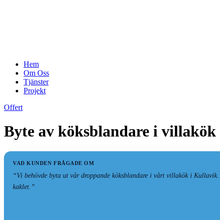
Hem
Om Oss
Tjänster
Projekt
Offert
Byte av köksblandare i villakök
VAD KUNDEN FRÅGADE OM
“Vi behövde byta ut vår droppande köksblandare i vårt villakök i Kullavik.
kaklet.”