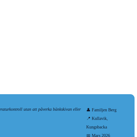
raturkontroll utan att påverka bänkskivan eller
👤 Familjen Berg
📍 Kullavik,
Kungsbacka
📅 Mars 2026