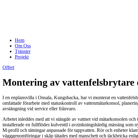
Hem
Om Oss
Tjänster
Projekt
Offert
Montering av vattenfelsbrytare
I en enplansvilla i Onsala, Kungsbacka, har vi monterat en vattenfels
omfattade förarbete med statuskontroll av vattenmätarkonsol, planerin
avstängning vid service eller frånvaro.
Arbetet inleddes med att vi stängde av vattnet vid mätarkonsolen och
installerade en fullflödes kulventil i avzinkningshärdig mässing som 
M-profil och tätningar anpassade för tappvatten. Rör och enheter klamr
vägggenomföringar i skåp tätades med manschett och täckbricka enlig