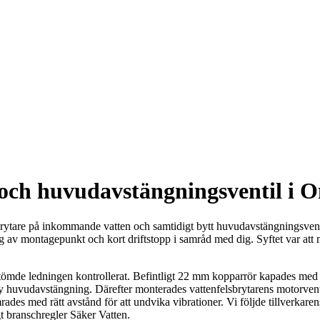
 och huvudavstängningsventil i 
brytare på inkommande vatten och samtidigt bytt huvudavstängningsventil
g av montagepunkt och kort driftstopp i samråd med dig. Syftet var att 
 tömde ledningen kontrollerat. Befintligt 22 mm kopparrör kapades med
ny huvudavstängning. Därefter monterades vattenfelsbrytarens motorvent
ades med rätt avstånd för att undvika vibrationer. Vi följde tillverkare
t branschregler Säker Vatten.