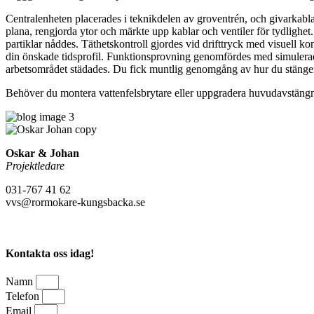
Centralenheten placerades i teknikdelen av groventrén, och givarkabla
plana, rengjorda ytor och märkte upp kablar och ventiler för tydlighet. 
partiklar nåddes. Täthetskontroll gjordes vid drifttryck med visuell ko
din önskade tidsprofil. Funktionsprovning genomfördes med simulerad
arbetsområdet städades. Du fick muntlig genomgång av hur du stänger v
Behöver du montera vattenfelsbrytare eller uppgradera huvudavstängning
Oskar & Johan
Projektledare
031-767 41 62
vvs@rormokare-kungsbacka.se
Kontakta oss idag!
Namn
Telefon
Email