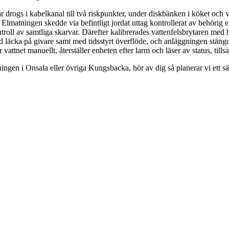
r drogs i kabelkanal till två riskpunkter, under diskbänken i köket och
Elmatningen skedde via befintligt jordat uttag kontrollerat av behörig ele
ntroll av samtliga skarvar. Därefter kalibrerades vattenfelsbrytaren med 
 läcka på givare samt med tidsstyrt överflöde, och anläggningen stäng
attnet manuellt, återställer enheten efter larm och läser av status, t
en i Onsala eller övriga Kungsbacka, hör av dig så planerar vi ett säker