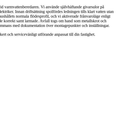
 vid varmvattenberedaren. Vi använde självhäftande givarsulor på
ktriker. Innan driftsättning spolfördes ledningen tills klart vatten utan
hushållets normala flödesprofil, och vi aktiverade frånvaroläge enligt
de korrekt samt larmade. Avfall togs om hand som metallskrot och
illsammans med dokumentation över montagepunkter och inställningar.
t och servicevänligt utförande anpassat till din fastighet.