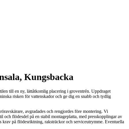
Onsala, Kungsbacka
en till en ny, lättåtkomlig placering i groventrén. Uppdraget
minska risken för vattenskador och ge dig en snabb och tydlig
 röravskärare, avgradades och rengjordes före montering. Vi
il och flödesdel på en stabil montageplatta, med presskopplingar av
ns krav på flödesriktning, raksträckor och serviceutrymme. Eventuella