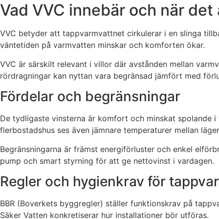
Vad VVC innebär och när det ä
VVC betyder att tappvarmvattnet cirkulerar i en slinga tillb
väntetiden på varmvatten minskar och komforten ökar.
VVC är särskilt relevant i villor där avstånden mellan var
rördragningar kan nyttan vara begränsad jämfört med förlu
Fördelar och begränsningar
De tydligaste vinsterna är komfort och minskat spolande i 
flerbostadshus ses även jämnare temperaturer mellan lägen
Begränsningarna är främst energiförluster och enkel elförb
pump och smart styrning för att ge nettovinst i vardagen.
Regler och hygienkrav för tappva
BBR (Boverkets byggregler) ställer funktionskrav på tappvar
Säker Vatten konkretiserar hur installationer bör utföras.