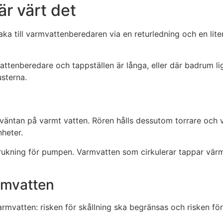
r värt det
aka till varmvattenberedaren via en returledning och en lite
mvattenberedare och tappställen är långa, eller där badrum 
sterna.
väntan på varmt vatten. Rören hålls dessutom torrare och va
heter.
rukning för pumpen. Varmvatten som cirkulerar tappar värme 
rmvatten
mvatten: risken för skållning ska begränsas och risken för 