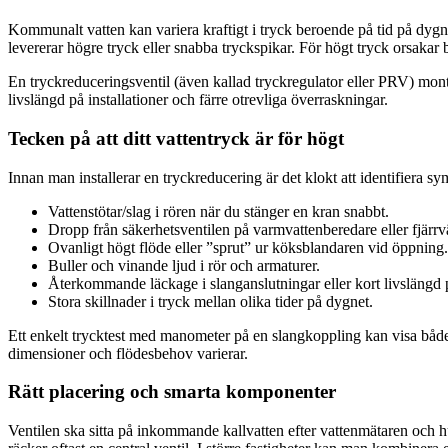
Kommunalt vatten kan variera kraftigt i tryck beroende på tid på dygn
levererar högre tryck eller snabba tryckspikar. För högt tryck orsakar 
En tryckreduceringsventil (även kallad tryckregulator eller PRV) monte
livslängd på installationer och färre otrevliga överraskningar.
Tecken på att ditt vattentryck är för högt
Innan man installerar en tryckreducering är det klokt att identifiera sy
Vattenstötar/slag i rören när du stänger en kran snabbt.
Dropp från säkerhetsventilen på varmvattenberedare eller fjärrv
Ovanligt högt flöde eller ”sprut” ur köksblandaren vid öppning.
Buller och vinande ljud i rör och armaturer.
Återkommande läckage i slanganslutningar eller kort livslängd p
Stora skillnader i tryck mellan olika tider på dygnet.
Ett enkelt trycktest med manometer på en slangkoppling kan visa både s
dimensioner och flödesbehov varierar.
Rätt placering och smarta komponenter
Ventilen ska sitta på inkommande kallvatten efter vattenmätaren och h