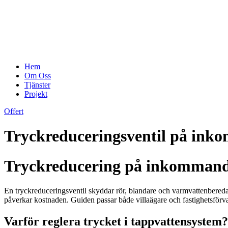
Hem
Om Oss
Tjänster
Projekt
Offert
Tryckreduceringsventil på ink
Tryckreducering på inkommande 
En tryckreduceringsventil skyddar rör, blandare och varmvattenberedare
påverkar kostnaden. Guiden passar både villaägare och fastighetsförva
Varför reglera trycket i tappvattensystem?