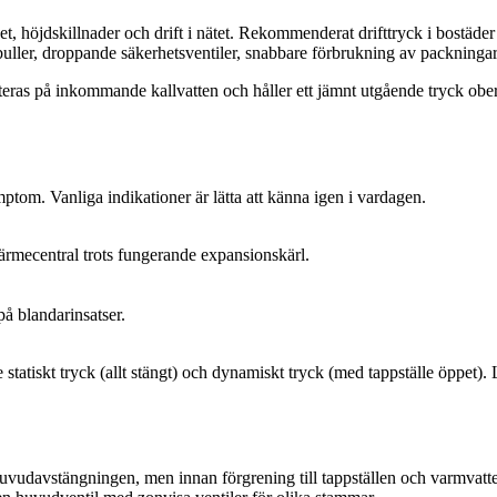
et, höjdskillnader och drift i nätet. Rekommenderat drifttryck i bostä
buller, droppande säkerhetsventiler, snabbare förbrukning av packningar 
ras på inkommande kallvatten och håller ett jämnt utgående tryck oberoe
mptom. Vanliga indikationer är lätta att känna igen i vardagen.
ärmecentral trots fungerande expansionskärl.
å blandarinsatser.
tatiskt tryck (allt stängt) och dynamiskt tryck (med tappställe öppet). 
uvudavstängningen, men innan förgrening till tappställen och varmvatte