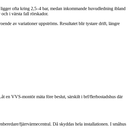
der ligger ofta kring 2,5–4 bar, medan inkommande huvudledning ibland
och i värsta fall rörskador.
nde av variationer uppströms. Resultatet blir tystare drift, längre
Låt en VVS-montör mäta före beslut, särskilt i brf/flerbostadshus där
nberedare/fjärrvärmecentral. Då skyddas hela installationen. I småhus