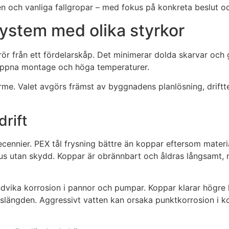
ien och vanliga fallgropar – med fokus på konkreta beslut oc
system med olika styrkor
-rör från ett fördelarskåp. Det minimerar dolda skarvar och 
r öppna montage och höga temperaturer.
me. Valet avgörs främst av byggnadens planlösning, drifttem
drift
cennier. PEX tål frysning bättre än koppar eftersom material
lljus utan skydd. Koppar är obrännbart och åldras långsamt, 
ndvika korrosion i pannor och pumpar. Koppar klarar högre k
livslängden. Aggressivt vatten kan orsaka punktkorrosion i 