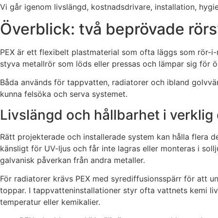
Vi går igenom livslängd, kostnadsdrivare, installation, hyg
Överblick: två beprövade rör
PEX är ett flexibelt plastmaterial som ofta läggs som rör-i
styva metallrör som löds eller pressas och lämpar sig fö
Båda används för tappvatten, radiatorer och ibland golvvär
kunna felsöka och serva systemet.
Livslängd och hållbarhet i verklig 
Rätt projekterade och installerade system kan hålla flera de
känsligt för UV-ljus och får inte lagras eller monteras i so
galvanisk påverkan från andra metaller.
För radiatorer krävs PEX med syrediffusionsspärr för att u
toppar. I tappvatteninstallationer styr ofta vattnets kemi 
temperatur eller kemikalier.