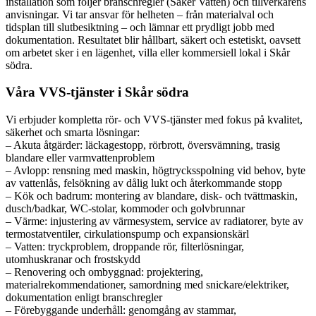
installation som följer branschregler (Säker Vatten) och tillverkarens
anvisningar. Vi tar ansvar för helheten – från materialval och
tidsplan till slutbesiktning – och lämnar ett prydligt jobb med
dokumentation. Resultatet blir hållbart, säkert och estetiskt, oavsett
om arbetet sker i en lägenhet, villa eller kommersiell lokal i Skår
södra.
Våra VVS-tjänster i Skår södra
Vi erbjuder kompletta rör- och VVS-tjänster med fokus på kvalitet,
säkerhet och smarta lösningar:
– Akuta åtgärder: läckagestopp, rörbrott, översvämning, trasig
blandare eller varmvattenproblem
– Avlopp: rensning med maskin, högtrycksspolning vid behov, byte
av vattenlås, felsökning av dålig lukt och återkommande stopp
– Kök och badrum: montering av blandare, disk- och tvättmaskin,
dusch/badkar, WC-stolar, kommoder och golvbrunnar
– Värme: injustering av värmesystem, service av radiatorer, byte av
termostatventiler, cirkulationspump och expansionskärl
– Vatten: tryckproblem, droppande rör, filterlösningar,
utomhuskranar och frostskydd
– Renovering och ombyggnad: projektering,
materialrekommendationer, samordning med snickare/elektriker,
dokumentation enligt branschregler
– Förebyggande underhåll: genomgång av stammar,