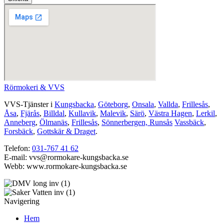
Rörmokeri & VVS
VVS-Tjänster i
Kungsbacka
,
Göteborg
,
Onsala
,
Vallda
,
Frillesås
,
Åsa
,
Fjärås
,
Billdal
,
Kullavik
,
Malevik
,
Särö
,
Västra Hagen
,
Lerkil
,
Anneberg
,
Ölmanäs
,
Frillesås
,
Sönnerbergen, Runsås
Vassbäck
,
Forsbäck
,
Gottskär & Draget
.
Telefon:
031-767 41 62
E-mail: vvs@rormokare-kungsbacka.se
Webb: www.rormokare-kungsbacka.se
Navigering
Hem