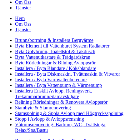
Om Oss
Tjänster
Hem
Om Oss
Tjänster
Brunnsborrning & Installera Bergvärme
Byta Element till Vattenburet System Radiatorer
Byta Golvbrunn, Toalettstol & Takdusch
Byta Vattenutkastare & Trädgårdskran
Byte Rörledningar & Bilning Avloppsrör
Installera / Byta Blandare / Köksblandare
Installera / Byta Diskmaskin, Tvättmaskin & Vitvaror
Installera / Byta Varmvattenberedare
Installera / Byta Vattenpump & Värmepump
Installera Enskilt Avlopp, Reningsverk,
Trekammarbrunn/Slamavskiljare
Relining Rörledningar & Renovera Avloppsrör
Stambyte & Stamrenovering
Stamspolning & Spola Avlopp med Högtrycksspolning
Stopp i Avlopp & Avloppsrensning
Våtrumsrenovering: Badrum, WC, Tvättstuga,
Relax/Spa/Bastu