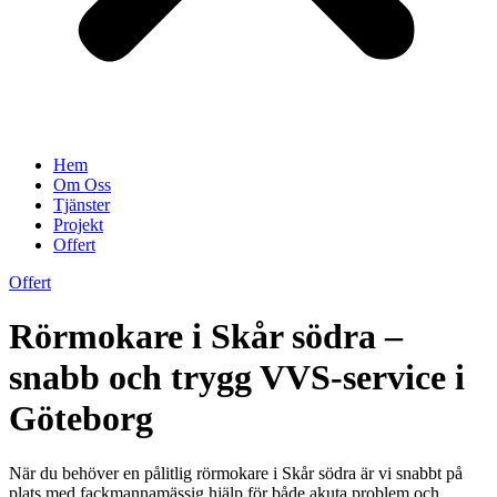
Hem
Om Oss
Tjänster
Projekt
Offert
Offert
Rörmokare i Skår södra –
snabb och trygg VVS-service i
Göteborg
När du behöver en pålitlig rörmokare i Skår södra är vi snabbt på
plats med fackmannamässig hjälp för både akuta problem och