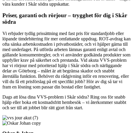
våra kunder i Skår södra uppskattar.
Priser, garanti och rörjour – trygghet för dig i Skår
södra
Vi erbjuder tydlig prissättning med fast pris för standardjobb eller
löpande timdebitering för mer omfattande uppdrag. ROT-avdrag kan
ofta sänka arbetskostnaden i privatbostäder, och vi hjälper gärna till
med underlaget. På utförda arbeten lämnas garanti enligt avtal och
gällande konsumentregler, och vi använder godkända produkter som
uppfyller krav på säkerhet och prestanda. Vid akuta VVS-problem
har vi rörjour med prioriterad hjälp i Skår södra och närliggande
delar av Göteborg – målet är att begränsa skador och snabbt
återställa funktion. Behöver du rådgivning inför en renovering, eller
vill du få ett prisförslag på ett specifikt jobb? Hör av dig så tar vi
fram en lösning som passar din bostad eller fastighet.
Dags att lösa dina VVS-problem i Skår södra? Ring oss för snabb
hjälp eller boka ett kostnadsfritt hembesök – vi återkommer snabbt
och ser till att jobbet blir rätt gjort från start.