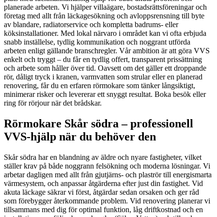
planerade arbeten. Vi hjälper villaägare, bostadsrättsföreningar och
företag med allt från läckagesökning och avloppsrensning till byte
av blandare, radiatorservice och kompletta badrums- eller
köksinstallationer. Med lokal närvaro i området kan vi ofta erbjuda
snabb inställelse, tydlig kommunikation och noggrant utförda
arbeten enligt gällande branschregler. Vår ambition är att göra VVS
enkelt och tryggt – du får en tydlig offert, transparent prissättning
och arbete som håller över tid. Oavsett om det gäller ett droppande
rör, dåligt tryck i kranen, varmvatten som strular eller en planerad
renovering, får du en erfaren rörmokare som tänker långsiktigt,
minimerar risker och levererar ett snyggt resultat. Boka besök eller
ring för rörjour när det brådskar.
Rörmokare Skår södra – professionell
VVS-hjälp när du behöver den
Skår södra har en blandning av äldre och nyare fastigheter, vilket
ställer krav på både noggrann felsökning och moderna lösningar. Vi
arbetar dagligen med allt från gjutjärns- och plaströr till energismarta
värmesystem, och anpassar åtgärderna efter just din fastighet. Vid
akuta läckage säkrar vi först, åtgärdar sedan orsaken och ger råd
som förebygger återkommande problem. Vid renovering planerar vi
tillsammans med dig för optimal funktion, låg driftkostnad och en