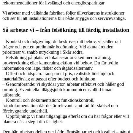
rekommendationer för livslängd och energibesparingar
Vi arbetar med välkända fabrikat, följer tillverkarens instruktioner
och ser till att installationerna blir både snygga och servicevänliga.
Så arbetar vi – från felsökning till färdig installation
– Kontakt och rådgivning: du beskriver ditt behov, vi ställer rätt
frågor och ger en preliminär bedömning. Vid akuta ärenden
prioriterar vi snabb utryckning i Skår södra.
– Felsökning på plats: vi lokaliserar orsaken med mätning,
provtryckning eller kamerainspektion vid behov. Du får tydlig
information om läge, risker och åtgärdsalternativ.
– Offert och tidsplan: transparent pris, realistisk tidslinje och
materialförslag anpassat efter budget och funktion.
– Genomförande: vi skyddar ytor, arbetar effektivt och håller god
ordning. Eventuella tilläggsjobb kommuniceras alltid innan
utförande.
– Kontroll och dokumentation: funktionskontroll,
fotodokumentation där det är relevant samt råd för skötsel och
förebyggande underhåll.
– Uppföljning: vi finns tillgängliga efteråt om du har frågor eller vill
planera nästa steg i din fastighet.
Den här arbetsmodellen ger både förutsägbarhet och kvalitet – något