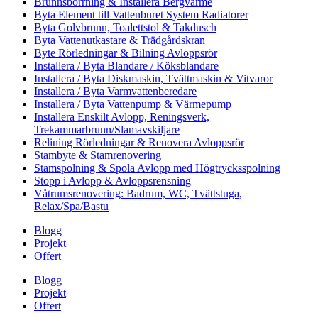
Brunnsborrning & Installera Bergvärme
Byta Element till Vattenburet System Radiatorer
Byta Golvbrunn, Toalettstol & Takdusch
Byta Vattenutkastare & Trädgårdskran
Byte Rörledningar & Bilning Avloppsrör
Installera / Byta Blandare / Köksblandare
Installera / Byta Diskmaskin, Tvättmaskin & Vitvaror
Installera / Byta Varmvattenberedare
Installera / Byta Vattenpump & Värmepump
Installera Enskilt Avlopp, Reningsverk,
Trekammarbrunn/Slamavskiljare
Relining Rörledningar & Renovera Avloppsrör
Stambyte & Stamrenovering
Stamspolning & Spola Avlopp med Högtrycksspolning
Stopp i Avlopp & Avloppsrensning
Våtrumsrenovering: Badrum, WC, Tvättstuga,
Relax/Spa/Bastu
Blogg
Projekt
Offert
Blogg
Projekt
Offert