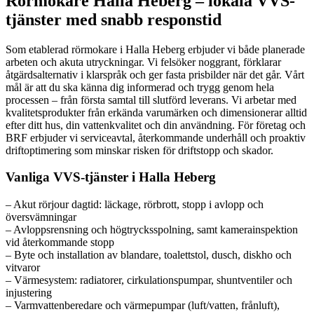
Rörmokare Halla Heberg – lokala VVS-
tjänster med snabb responstid
Som etablerad rörmokare i Halla Heberg erbjuder vi både planerade
arbeten och akuta utryckningar. Vi felsöker noggrant, förklarar
åtgärdsalternativ i klarspråk och ger fasta prisbilder när det går. Vårt
mål är att du ska känna dig informerad och trygg genom hela
processen – från första samtal till slutförd leverans. Vi arbetar med
kvalitetsprodukter från erkända varumärken och dimensionerar alltid
efter ditt hus, din vattenkvalitet och din användning. För företag och
BRF erbjuder vi serviceavtal, återkommande underhåll och proaktiv
driftoptimering som minskar risken för driftstopp och skador.
Vanliga VVS-tjänster i Halla Heberg
– Akut rörjour dagtid: läckage, rörbrott, stopp i avlopp och
översvämningar
– Avloppsrensning och högtrycksspolning, samt kamerainspektion
vid återkommande stopp
– Byte och installation av blandare, toalettstol, dusch, diskho och
vitvaror
– Värmesystem: radiatorer, cirkulationspumpar, shuntventiler och
injustering
– Varmvattenberedare och värmepumpar (luft/vatten, frånluft),