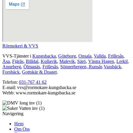
Rörmokeri & VVS
VVS-Tjänster i
Kungsbacka
,
Göteborg
,
Onsala
,
Vallda
,
Frillesås
,
Åsa
,
Fjärås
,
Billdal
,
Kullavik
,
Malevik
,
Särö
,
Västra Hagen
,
Lerkil
,
Anneberg
,
Ölmanäs
,
Frillesås
,
Sönnerbergen, Runsås
Vassbäck
,
Forsbäck
,
Gottskär & Draget
.
Telefon:
031-767 41 62
E-mail: vvs@rormokare-kungsbacka.se
Webb: www.rormokare-kungsbacka.se
Navigering
Hem
Om Oss