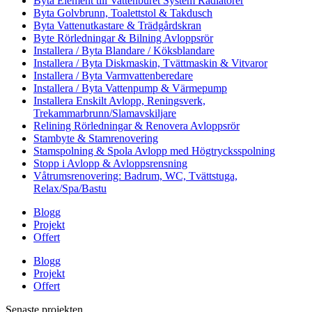
Byta Element till Vattenburet System Radiatorer
Byta Golvbrunn, Toalettstol & Takdusch
Byta Vattenutkastare & Trädgårdskran
Byte Rörledningar & Bilning Avloppsrör
Installera / Byta Blandare / Köksblandare
Installera / Byta Diskmaskin, Tvättmaskin & Vitvaror
Installera / Byta Varmvattenberedare
Installera / Byta Vattenpump & Värmepump
Installera Enskilt Avlopp, Reningsverk,
Trekammarbrunn/Slamavskiljare
Relining Rörledningar & Renovera Avloppsrör
Stambyte & Stamrenovering
Stamspolning & Spola Avlopp med Högtrycksspolning
Stopp i Avlopp & Avloppsrensning
Våtrumsrenovering: Badrum, WC, Tvättstuga,
Relax/Spa/Bastu
Blogg
Projekt
Offert
Blogg
Projekt
Offert
Senaste projekten