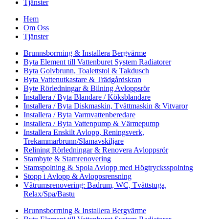
Tjänster
Hem
Om Oss
Tjänster
Brunnsborrning & Installera Bergvärme
Byta Element till Vattenburet System Radiatorer
Byta Golvbrunn, Toalettstol & Takdusch
Byta Vattenutkastare & Trädgårdskran
Byte Rörledningar & Bilning Avloppsrör
Installera / Byta Blandare / Köksblandare
Installera / Byta Diskmaskin, Tvättmaskin & Vitvaror
Installera / Byta Varmvattenberedare
Installera / Byta Vattenpump & Värmepump
Installera Enskilt Avlopp, Reningsverk,
Trekammarbrunn/Slamavskiljare
Relining Rörledningar & Renovera Avloppsrör
Stambyte & Stamrenovering
Stamspolning & Spola Avlopp med Högtrycksspolning
Stopp i Avlopp & Avloppsrensning
Våtrumsrenovering: Badrum, WC, Tvättstuga,
Relax/Spa/Bastu
Brunnsborrning & Installera Bergvärme