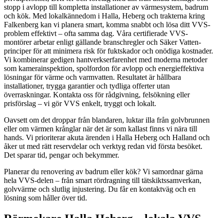
stopp i avlopp till kompletta installationer av värmesystem, badrum
och kök. Med lokalkännedom i Halla, Heberg och trakterna kring
Falkenberg kan vi planera smart, komma snabbt och lösa ditt VVS-
problem effektivt – ofta samma dag. Våra certifierade VVS-
montörer arbetar enligt gällande branschregler och Säker Vatten-
principer för att minimera risk för fuktskador och onödiga kostnader.
Vi kombinerar gedigen hantverkserfarenhet med moderna metoder
som kamerainspektion, spolfordon för avlopp och energieffektiva
lösningar för värme och varmvatten. Resultatet är hållbara
installationer, trygga garantier och tydliga offerter utan
överraskningar. Kontakta oss för rådgivning, felsökning eller
prisförslag – vi gör VVS enkelt, tryggt och lokalt.
Oavsett om det droppar från blandaren, luktar illa från golvbrunnen
eller om värmen krånglar när det är som kallast finns vi nära till
hands. Vi prioriterar akuta ärenden i Halla Heberg och Halland och
åker ut med rätt reservdelar och verktyg redan vid första besöket.
Det sparar tid, pengar och bekymmer.
Planerar du renovering av badrum eller kök? Vi samordnar gärna
hela VVS-delen – från smart rördragning till tätskiktssamverkan,
golvvärme och slutlig injustering. Du får en kontaktväg och en
lösning som håller över tid.