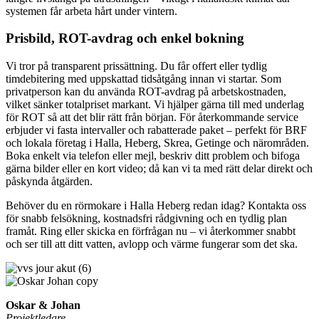
systemen får arbeta hårt under vintern.
Prisbild, ROT-avdrag och enkel bokning
Vi tror på transparent prissättning. Du får offert eller tydlig
timdebitering med uppskattad tidsåtgång innan vi startar. Som
privatperson kan du använda ROT-avdrag på arbetskostnaden,
vilket sänker totalpriset markant. Vi hjälper gärna till med underlag
för ROT så att det blir rätt från början. För återkommande service
erbjuder vi fasta intervaller och rabatterade paket – perfekt för BRF
och lokala företag i Halla, Heberg, Skrea, Getinge och närområden.
Boka enkelt via telefon eller mejl, beskriv ditt problem och bifoga
gärna bilder eller en kort video; då kan vi ta med rätt delar direkt och
påskynda åtgärden.
Behöver du en rörmokare i Halla Heberg redan idag? Kontakta oss
för snabb felsökning, kostnadsfri rådgivning och en tydlig plan
framåt. Ring eller skicka en förfrågan nu – vi återkommer snabbt
och ser till att ditt vatten, avlopp och värme fungerar som det ska.
Oskar & Johan
Projektledare