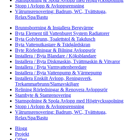
Stamspolning & Spola Avlopp med Högtrycksspolning
Stopp i Avlopp & Avloppsrensning
Våtrumsrenovering: Badrum, WC, Tvättstuga,
Relax/Spa/Bastu
Brunnsborrning & Installera Bergvärme
Byta Element till Vattenburet System Radiatorer
Byta Golvbrunn, Toalettstol & Takdusch
Byta Vattenutkastare & Trädgårdskran
Byte Rörledningar & Bilning Avloppsrör
Installera / Byta Blandare / Köksblandare
Installera / Byta Diskmaskin, Tvättmaskin & Vitvaror
Installera / Byta Varmvattenberedare
Installera / Byta Vattenpump & Värmepump
Installera Enskilt Avlopp, Reningsverk,
Trekammarbrunn/Slamavskiljare
Relining Rörledningar & Renovera Avloppsrör
Stambyte & Stamrenovering
Stamspolning & Spola Avlopp med Högtrycksspolning
Stopp i Avlopp & Avloppsrensning
Våtrumsrenovering: Badrum, WC, Tvättstuga,
Relax/Spa/Bastu
Blogg
Projekt
Offert