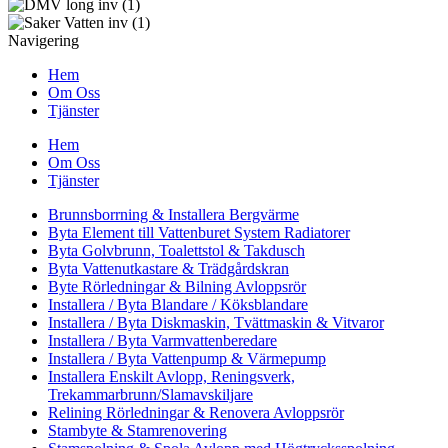
Navigering
Hem
Om Oss
Tjänster
Hem
Om Oss
Tjänster
Brunnsborrning & Installera Bergvärme
Byta Element till Vattenburet System Radiatorer
Byta Golvbrunn, Toalettstol & Takdusch
Byta Vattenutkastare & Trädgårdskran
Byte Rörledningar & Bilning Avloppsrör
Installera / Byta Blandare / Köksblandare
Installera / Byta Diskmaskin, Tvättmaskin & Vitvaror
Installera / Byta Varmvattenberedare
Installera / Byta Vattenpump & Värmepump
Installera Enskilt Avlopp, Reningsverk,
Trekammarbrunn/Slamavskiljare
Relining Rörledningar & Renovera Avloppsrör
Stambyte & Stamrenovering