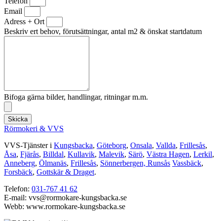
Telefon
Email
Adress + Ort
Beskriv ert behov, förutsättningar, antal m2 & önskat startdatum
Bifoga gärna bilder, handlingar, ritningar m.m.
Skicka
Rörmokeri & VVS
VVS-Tjänster i
Kungsbacka
,
Göteborg
,
Onsala
,
Vallda
,
Frillesås
,
Åsa
,
Fjärås
,
Billdal
,
Kullavik
,
Malevik
,
Särö
,
Västra Hagen
,
Lerkil
,
Anneberg
,
Ölmanäs
,
Frillesås
,
Sönnerbergen, Runsås
Vassbäck
,
Forsbäck
,
Gottskär & Draget
.
Telefon:
031-767 41 62
E-mail: vvs@rormokare-kungsbacka.se
Webb: www.rormokare-kungsbacka.se